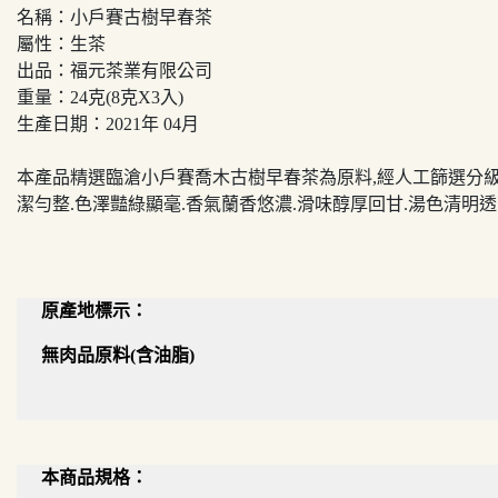
名稱：小戶賽古樹早春茶
屬性：生茶
出品：福元茶業有限公司
重量：24克(8克X3入)
生產日期：2021年 04月
本產品精選臨滄小戶賽喬木古樹早春茶為原料,經人工篩選分級
潔勻整.色澤豔綠顯毫.香氣蘭香悠濃.滑味醇厚回甘.湯色清明透
原產地標示：
無肉品原料(含油脂)
本商品規格：