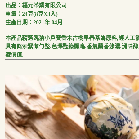
出品：福元茶業有限公司
重量：24克(
8克X3入)
生產日期：2021年 04月
本產品精選臨滄小戶賽喬木古樹早春茶為原料,經人工篩
具有條索緊潔勻整.色澤豔綠顯毫.香氣蘭香悠濃.滑味醇
藏價值.