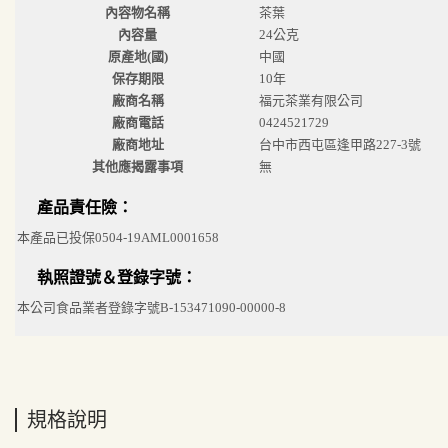
內容物名稱
茶葉
內容量
24公克
原產地(國)
中國
保存期限
10年
廠商名稱
福元茶業有限公司
廠商電話
0424521729
廠商地址
台中市西屯區逢甲路227-3號
其他應揭露事項
無
產品責任險：
本產品已投保0504-19AML0001658
執照證號＆登錄字號：
本公司食品業者登錄字號B-153471090-00000-8
規格說明