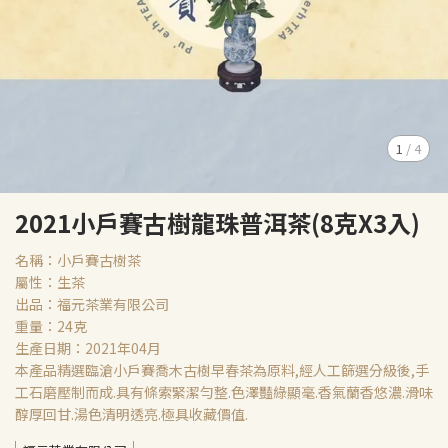
1
/
4
2021小戶賽古樹龍珠普洱茶(8克X3入)
名稱：小戶賽古樹茶
屬性：生茶
出品：福元茶業有限公司
重量：24克
生產日期：2021年04月
本產品精選臨滄小戶賽喬木古樹早春茶為原料,經人工篩選分級後,手
工石磨壓制而成.具有條索緊潔勻整.色澤豔綠顯毫.香氣蘭香悠濃.滑味
醇厚回甘.湯色清明透亮.極具收藏價值.