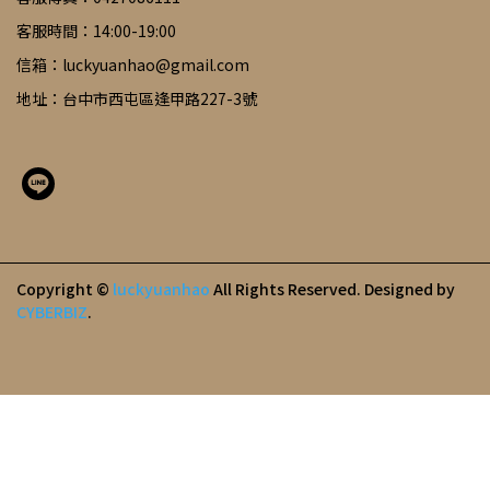
客服時間：14:00-19:00
信箱：luckyuanhao@gmail.com
地址：台中市西屯區逢甲路227-3號
Copyright ©
luckyuanhao
All Rights Reserved.
Designed by
CYBERBIZ
.