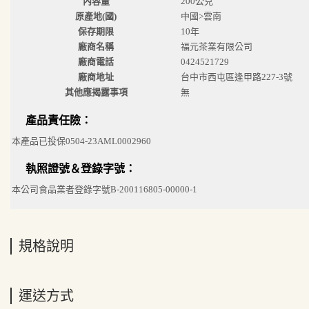
內容量
200公克
原產地(國)
中國>雲南
保存期限
10年
廠商名稱
福元茶業有限公司
廠商電話
0424521729
廠商地址
台中市西屯區逢甲路227-3號
其他應揭露事項
無
產品責任險：
本產品已投保0504-23AML0002960
執照證號＆登錄字號：
本公司食品業者登錄字號B-200116805-00000-1
規格說明
運送方式