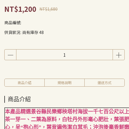
NT$1,200
NT$1,680
商品編號:
供貨狀況:
尚有庫存 48
商品介紹
規格說明
運送方式
商品介紹
本產品精選景谷縣民樂鄉秧塔村海拔一千七百公尺以
茶一芽一、二葉為原料，白牡丹外形毫心肥壯，葉張
心，呈“抱心形”，葉背遍佈潔白茸毛；沖泡後毫香鮮