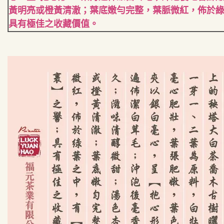
黃明亮或橙黃清澈；葉底嫩勻完整，葉脈微紅，佈於綠
具有極佳之收藏價值。