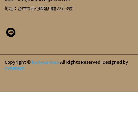
地址：台中市西屯區逢甲路227-3號
Copyright ©
luckyuanhao
All Rights Reserved.
Designed by
CYBERBIZ
.