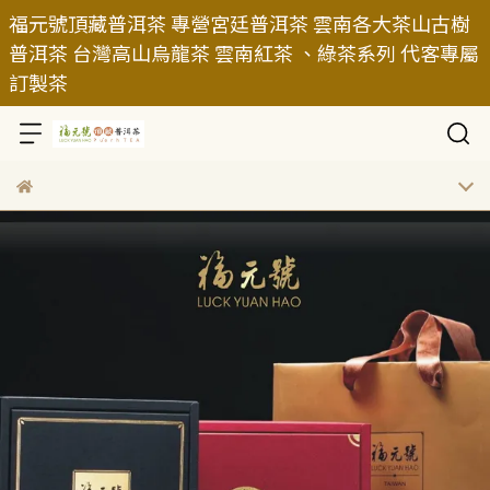
福元號頂藏普洱茶 專營宮廷普洱茶 雲南各大茶山古樹
普洱茶 台灣高山烏龍茶 雲南紅茶 、綠茶系列 代客專屬
訂製茶