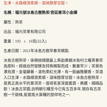
生津，水路細滑柔順，滋味醇厚甘甜。
名稱：福元號冰島古樹熟茶/宮廷普洱小金磚
屬性：熟茶
出品：福元茶業有限公司
重量：192 ± 10克(32入)
生產日期：2021年冰島古樹早春茶精製.
冰島古樹熟茶，係精挑細選最上乘勐庫鎮冰島村之曬青春茶
為原料，經過自然發酵及特殊精製而成，數量罕少；茶葉色
澤烏潤，金毫顯著，湯色栗紅光澤，有一股幽雅蘭香，茶湯
入口生津，水路細滑柔順，滋味醇厚甘甜。冰島古樹熟茶，
是真正高水平的普洱茶，值得茗家深度鑑賞、典藏、細細品
飲！冰島古茶園,自明朝引種至今已有五百多年,現存有古茶
樹一千餘株,是雲南大葉種的發祥地之一.