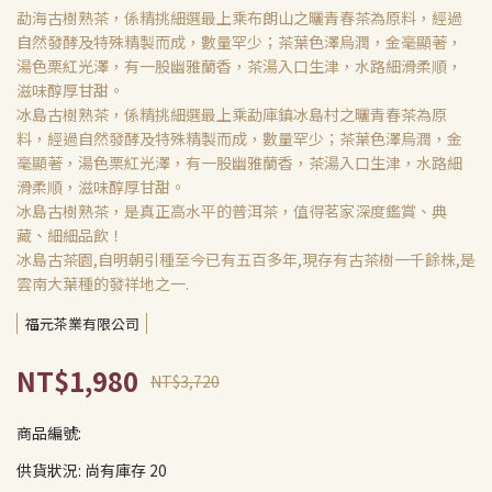
勐海古樹熟茶，係精挑細選最上乘布朗山之曬青春茶為原料，經過
自然發酵及特殊精製而成，數量罕少；茶葉色澤烏潤，金毫顯著，
湯色栗紅光澤，有一股幽雅蘭香，茶湯入口生津，水路細滑柔順，
滋味醇厚甘甜。
冰島古樹熟茶，係精挑細選最上乘勐庫鎮冰島村之曬青春茶為原
料，經過自然發酵及特殊精製而成，數量罕少；茶葉色澤烏潤，金
毫顯著，湯色栗紅光澤，有一股幽雅蘭香，茶湯入口生津，水路細
滑柔順，滋味醇厚甘甜。
冰島古樹熟茶，是真正高水平的普洱茶，值得茗家深度鑑賞、典
藏、細細品飲！
冰島古茶園,自明朝引種至今已有五百多年,現存有古茶樹一千餘株,是
雲南大葉種的發祥地之一.
福元茶業有限公司
NT$1,980
NT$3,720
商品編號:
供貨狀況:
尚有庫存 20