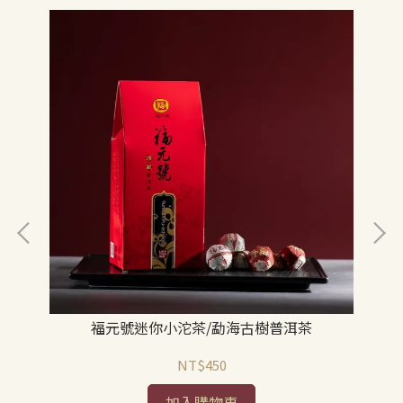
福元號迷你小沱茶/勐海古樹普洱茶
NT$450
加入購物車