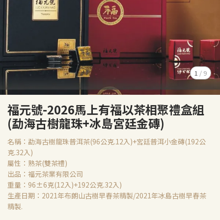
1
/
9
福元號-2026馬上有福以茶相聚禮盒組
(勐海古樹龍珠+冰島宮廷金磚)
名稱：勐海古樹龍珠普洱茶(96公克.12入)+宮廷普洱小金磚(192公
克.32入)
屬性：熟茶(雙茶禮)
出品：福元茶業有限公司
重量：96±6克(12入)+192公克.32入)
生產日期：2021年布朗山古樹早春茶精製/2021年冰島古樹早春茶
精製.