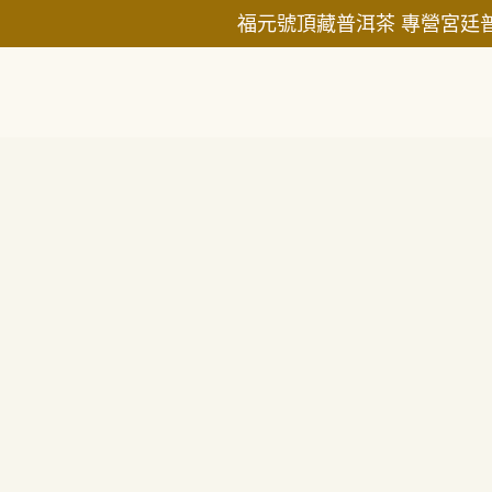
福元號頂藏普洱茶 專營宮廷
普洱小圓餅